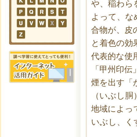
や、稲わら
よって、な
合物が、皮
と着色の効
代表的な使
「甲州印伝
煙を出す「
（いぶし胴
地域によっ
いぶし、く