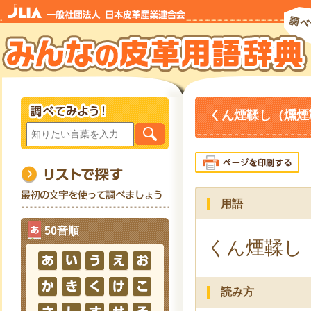
くん煙鞣し（燻煙鞣し）-
用語
50音順
くん煙鞣し
読み方