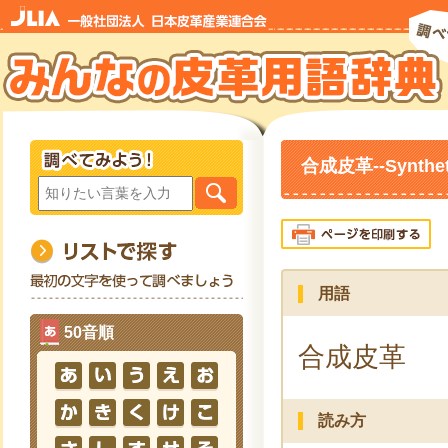
合成皮革--Syntheti
用語
50音順
合成皮革
読み方