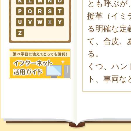
とも呼ぶが
擬革（イミ
る明確な定
て、合皮、
る。
くつ、ハン
ト、車両な