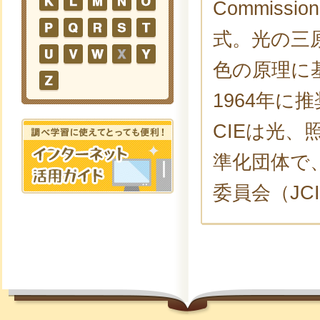
Commissi
式。光の三原
色の原理に
1964年
CIEは光
準化団体で
委員会（JC