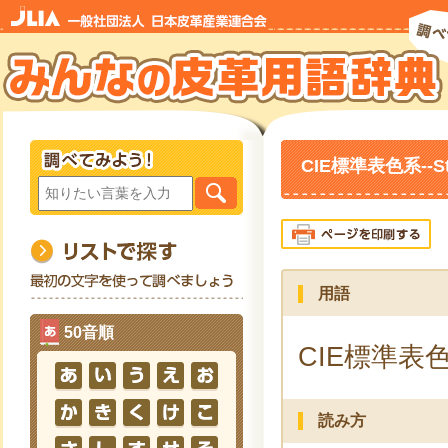
CIE標準表色系--Stan
用語
50音順
CIE標準表
読み方