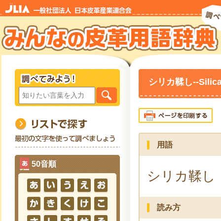
シリカ鞣し--Silica
用語
50音順
シリカ鞣し
読み方