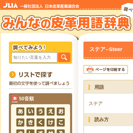
ステア--Steer
用語
50音順
ステア
読み方