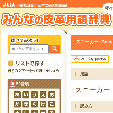
スニーカー--Sneak
用語
50音順
スニーカー
読み方