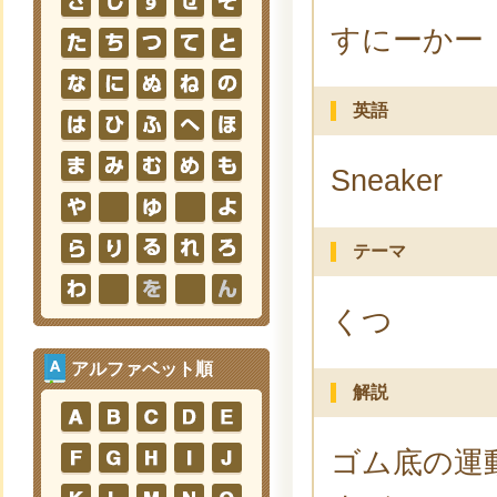
すにーかー
英語
Sneaker
テーマ
くつ
アルファベット順
解説
ゴム底の運