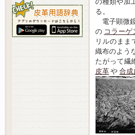
の種類や加
る。
電子顕微鏡
の
コラーゲ
リルのまま
織布のよう
たがって繊
皮革
や
合成