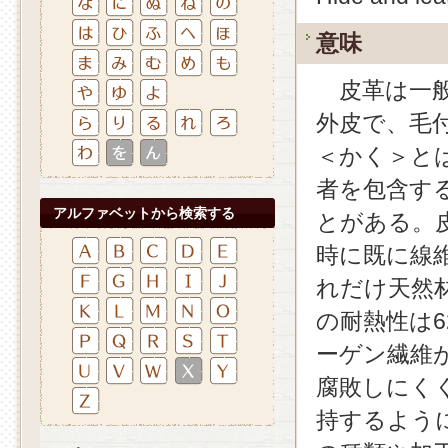
意味
皮革は一般
外皮で、毛
＜かく＞と
者を包含す
アルファベットから検索する
とがある。
時に既に線
れだけ天然
の耐熱性は6
ーゲン繊維
腐敗しにく
持するよう