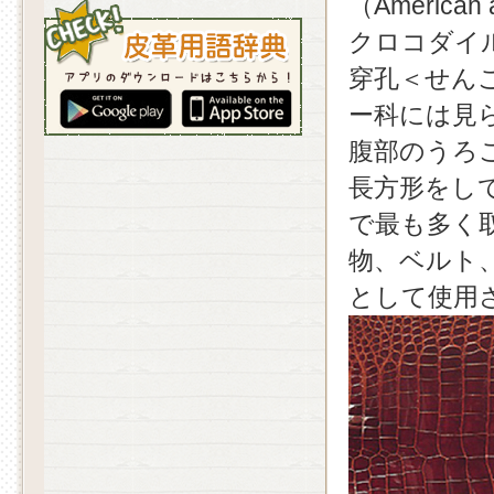
（American
クロコダイ
穿孔＜せん
ー科には見
腹部のうろ
長方形をし
で最も多く
物
、
ベルト
として使用