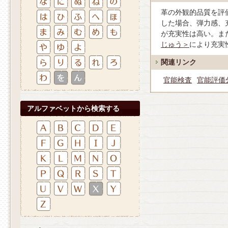
革の外観的品質を評
した場合、弾力感、
が充実性は高い。ま
じゅう＞
により充実
関連リンク
官能検査
官能評価
アルファベットから検索する