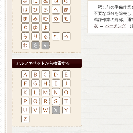
鞣し前の準備作業
不要な成分を除去し
精錬作業の総称。通
灰
→
ベーチング
（
アルファベットから検索する