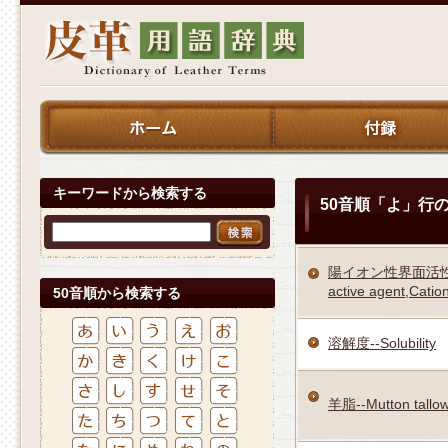
キーワードから検索する
50音順「よ」行
陽イオン性界面活性剤--C
active agent,Cation
50音順から検索する
溶解度--Solubility
羊脂--Mutton tallo