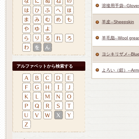
溶接用手袋--Gloves f
羊皮--Sheepskin
羊毛脂--Wool grea
ヨシキリザメ--Blue 
アルファベットから検索する
よろい（鎧）--Arm