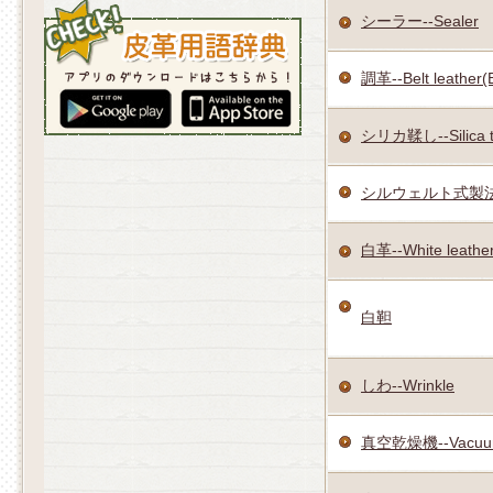
シーラー--Sealer
調革--Belt leather(B
シリカ鞣し--Silica 
シルウェルト式製法--Si
白革--White leathe
白靼
しわ--Wrinkle
真空乾燥機--Vacuum