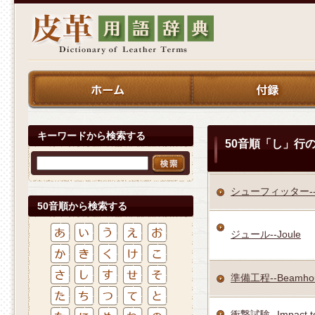
キーワードから検索する
50音順「し」行の
シューフィッター--Sho
50音順から検索する
ジュール--Joule
準備工程--Beamhous
衝撃試験--Impact te