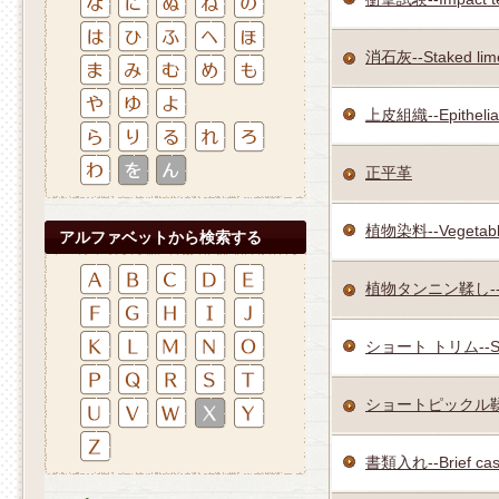
消石灰--Staked lim
上皮組織--Epithelial
正平革
植物染料--Vegetable 
アルファベットから検索する
植物タンニン鞣し--Vege
ショート トリム--Sho
ショートピックル鞣し--S
書類入れ--Brief ca