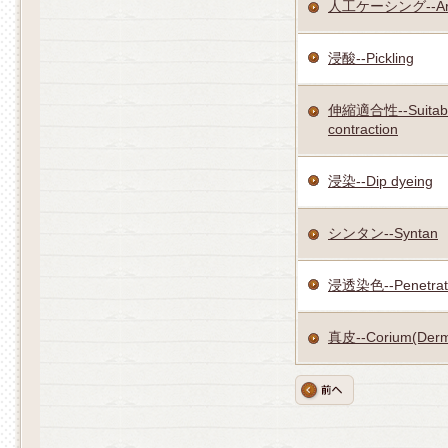
人工ケーシング--Artifi
浸酸--Pickling
伸縮適合性--Suitabili
contraction
浸染--Dip dyeing
シンタン--Syntan
浸透染色--Penetrate
真皮--Corium(Derm